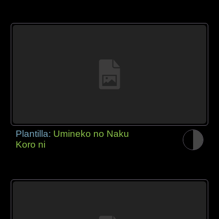
Plantilla:
Umineko no Naku
Koro ni