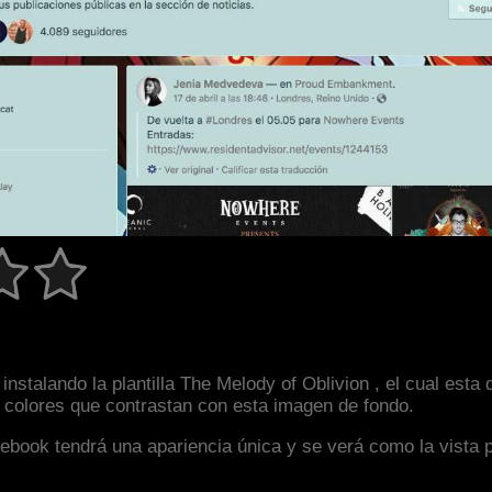
nstalando la plantilla The Melody of Oblivion , el cual est
y colores que contrastan con esta imagen de fondo.
facebook tendrá una apariencia única y se verá como la vista 