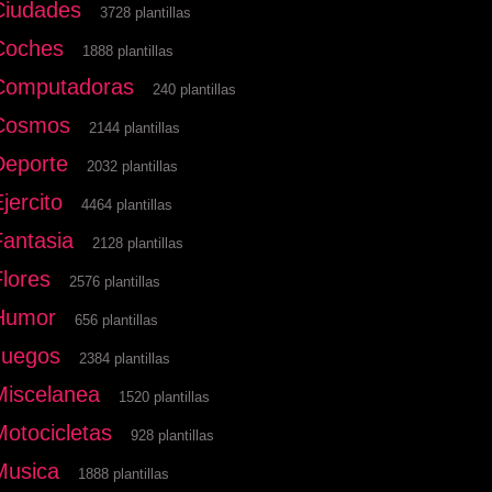
Ciudades
3728 plantillas
Coches
1888 plantillas
Computadoras
240 plantillas
Cosmos
2144 plantillas
Deporte
2032 plantillas
jercito
4464 plantillas
Fantasia
2128 plantillas
Flores
2576 plantillas
Humor
656 plantillas
Juegos
2384 plantillas
Miscelanea
1520 plantillas
Motocicletas
928 plantillas
Musica
1888 plantillas