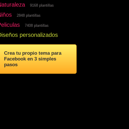
Naturaleza
9168 plantillas
Niños
2848 plantillas
eliculas
7408 plantillas
Diseños personalizados
Crea tu propio tema para
Facebook en 3 simples
pasos