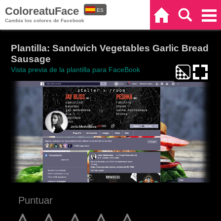
ColoreatuFace
ES
Inicio
Buscar
Categorías
Cambia los colores de Facebook
EN
Plantilla: Sandwich Vegetables Garlic Bread
Sausage
Vista previa de la plantilla para FaceBook
Puntuar