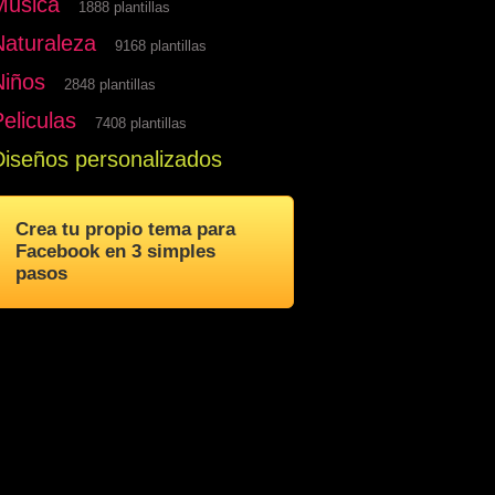
Musica
1888 plantillas
Naturaleza
9168 plantillas
Niños
2848 plantillas
eliculas
7408 plantillas
Diseños personalizados
Crea tu propio tema para
Facebook en 3 simples
pasos