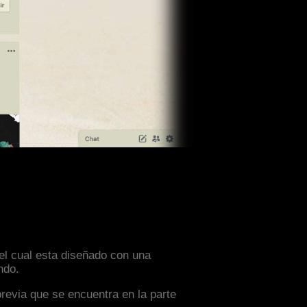
el cual esta diseñado con una
ndo.
previa que se encuentra en la parte