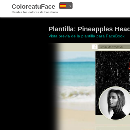
ColoreatuFace
ES
Cambia los colores de Facebook
EN
Plantilla: Pineapples H
Vista previa de la plantilla para FaceBook