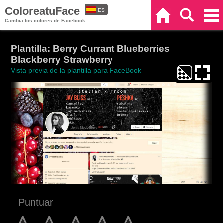
ColoreatuFace
ES
Inicio
Buscar
Categorías
Cambia los colores de Facebook
EN
Plantilla: Berry Currant Blueberries
Blackberry Strawberry
Vista previa de la plantilla para FaceBook
Puntuar