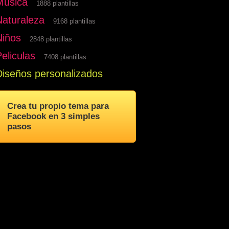
Musica
1888 plantillas
Naturaleza
9168 plantillas
Niños
2848 plantillas
eliculas
7408 plantillas
Diseños personalizados
Crea tu propio tema para
Facebook en 3 simples
pasos