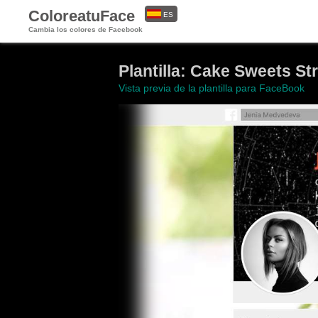
ColoreatuFace
ES
Cambia los colores de Facebook
EN
Plantilla: Cake Sweets St
Vista previa de la plantilla para FaceBook