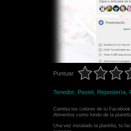
Puntuar
Tenedor, Pastel, Repostería, 
Cambia los colores de tu Facebook 
Alimentos como fondo de la plantill
Una vez instalado la plantilla, tu 