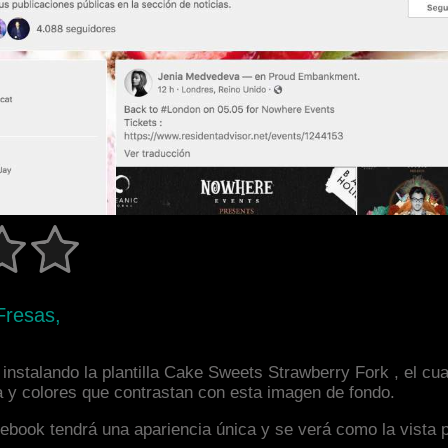
Fresas,
instalando la plantilla Cake Sweets Strawberry Fork , el cu
a y colores que contrastan con esta imagen de fondo.
facebook tendrá una apariencia única y se verá como la vista 