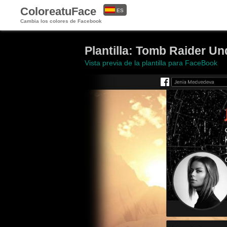
ColoreatuFace
ES
Cambia los colores de Facebook
EN
Plantilla: Tomb Raider U
Vista previa de la plantilla para FaceBook