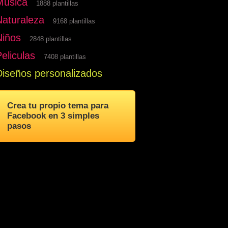
Musica
1888 plantillas
Naturaleza
9168 plantillas
Niños
2848 plantillas
eliculas
7408 plantillas
Diseños personalizados
Crea tu propio tema para
Facebook en 3 simples
pasos