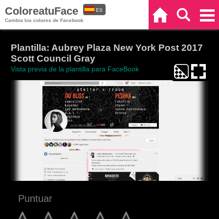
ColoreatuFace
ES
Inicio
Buscar
Categorías
Cambia los colores de Facebook
EN
Plantilla: Aubrey Plaza New York Post 2017
Scott Council Gray
Vista previa de la plantilla para FaceBook
Puntuar