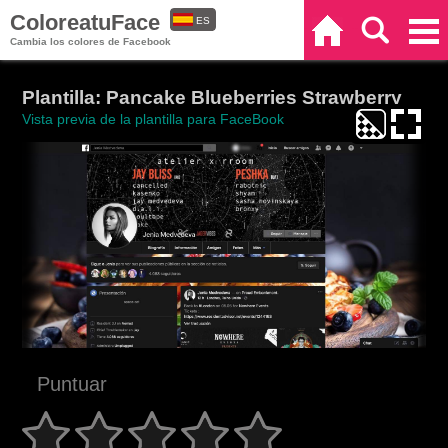
ColoreatuFace
ES
Inicio
Buscar
Categorías
Cambia los colores de Facebook
EN
Plantilla: Pancake Blueberries Strawberry
Vista previa de la plantilla para FaceBook
Puntuar