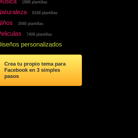
Musica
1888 plantillas
Naturaleza
9168 plantillas
Niños
2848 plantillas
eliculas
7408 plantillas
Diseños personalizados
Crea tu propio tema para
Facebook en 3 simples
pasos