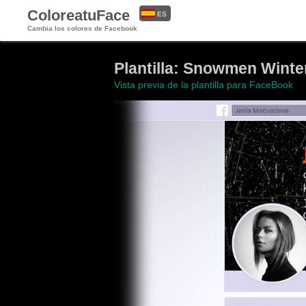
ColoreatuFace
ES
Cambia los colores de Facebook
EN
Plantilla: Snowmen Winte
Vista previa de la plantilla para FaceBook