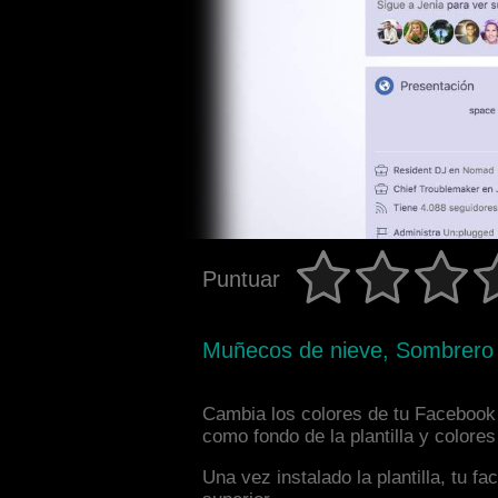
Puntuar
Muñecos de nieve, Sombrero d
Cambia los colores de tu Facebook 
como fondo de la plantilla y colore
Una vez instalado la plantilla, tu 