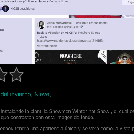
el invierno, Nieve,
instalando la plantilla Snowmen Winter hat Snow , el cual 
s que contrastan con esta imagen de fondo.
facebook tendrá una apariencia única y se verá como la vista 