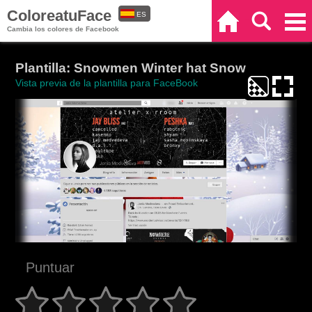
ColoreatuFace
ES
Inicio
Buscar
Categorías
Cambia los colores de Facebook
EN
Plantilla: Snowmen Winter hat Snow
Vista previa de la plantilla para FaceBook
Puntuar