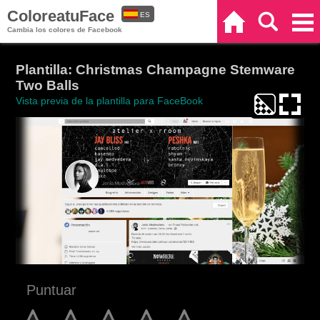
ColoreatuFace
ES
Inicio
Buscar
Categorías
Cambia los colores de Facebook
EN
Plantilla: Christmas Champagne Stemware
Two Balls
Vista previa de la plantilla para FaceBook
Puntuar