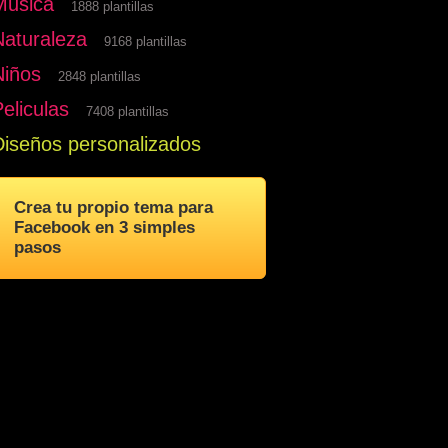
Musica
1888 plantillas
Naturaleza
9168 plantillas
Niños
2848 plantillas
eliculas
7408 plantillas
Diseños personalizados
Crea tu propio tema para
Facebook en 3 simples
pasos