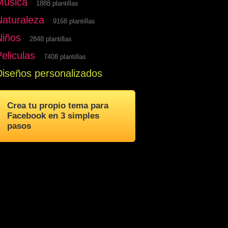
Musica
1888 plantillas
Naturaleza
9168 plantillas
Niños
2848 plantillas
eliculas
7408 plantillas
Diseños personalizados
Crea tu propio tema para
Facebook en 3 simples
pasos