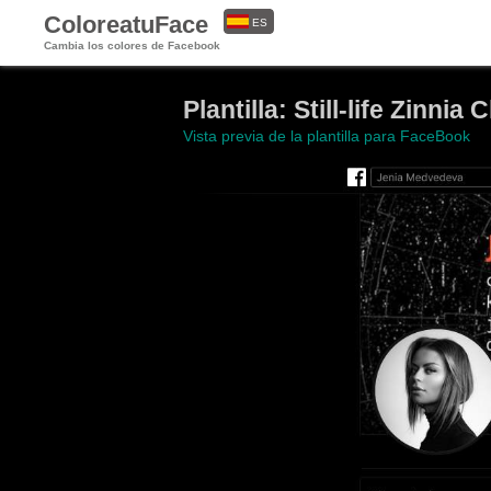
ColoreatuFace
ES
Cambia los colores de Facebook
EN
Plantilla: Still-life Zinnia
Vista previa de la plantilla para FaceBook