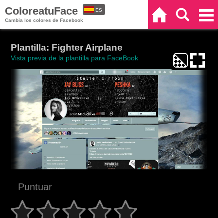
ColoreatuFace
ES
Inicio
Buscar
Categorías
Cambia los colores de Facebook
EN
Plantilla: Fighter Airplane
Vista previa de la plantilla para FaceBook
Puntuar