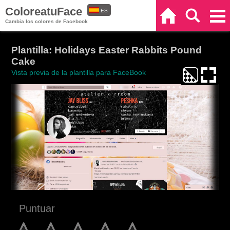
ColoreatuFace
ES
Inicio
Buscar
Categorías
Cambia los colores de Facebook
EN
Plantilla: Holidays Easter Rabbits Pound
Cake
Vista previa de la plantilla para FaceBook
Puntuar