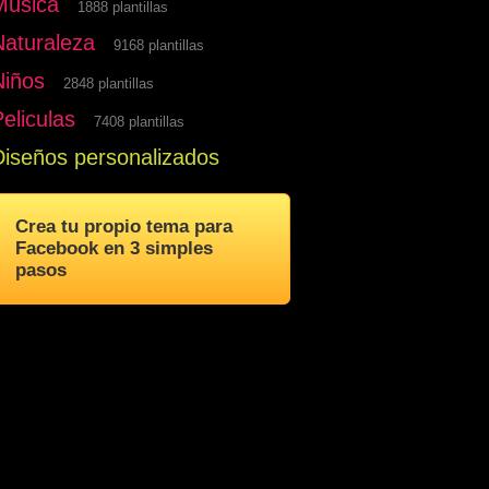
Musica
1888 plantillas
Naturaleza
9168 plantillas
Niños
2848 plantillas
eliculas
7408 plantillas
Diseños personalizados
Crea tu propio tema para
Facebook en 3 simples
pasos