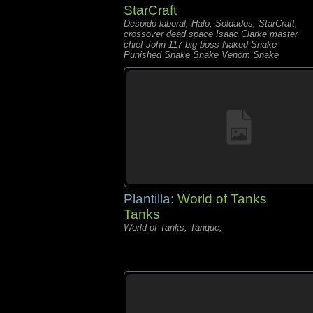
StarCraft
Despido laboral, Halo, Soldados, StarCraft,
crossover dead space Isaac Clarke master
chief John-117 big boss Naked Snake
Punished Snake Snake Venom Snake
metal gear solid sarah kerri
Plantilla:
World of Tanks
Tanks
World of Tanks, Tanque,