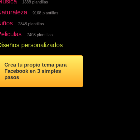
Musica
1888 plantillas
Naturaleza
9168 plantillas
Niños
2848 plantillas
eliculas
7408 plantillas
Diseños personalizados
Crea tu propio tema para
Facebook en 3 simples
pasos