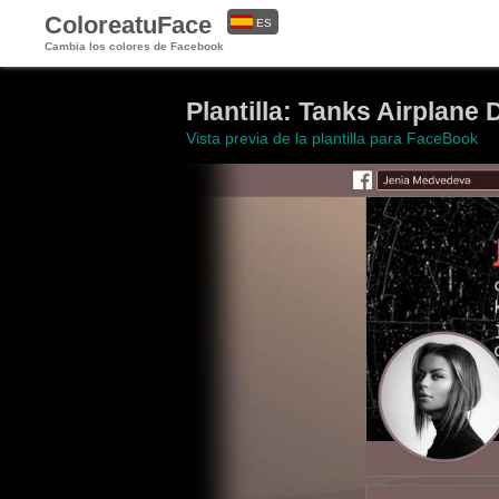
ColoreatuFace
ES
Cambia los colores de Facebook
EN
Plantilla: Tanks Airplane 
Vista previa de la plantilla para FaceBook