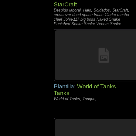
StarCraft
Despido laboral, Halo, Soldados, StarCraft,
crossover dead space Isaac Clarke master
chief John-117 big boss Naked Snake
Punished Snake Snake Venom Snake
metal gear solid sarah kerri
Plantilla:
World of Tanks
Tanks
World of Tanks, Tanque,