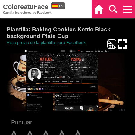
ColoreatuFace
ES
Inicio
Buscar
Categorías
Cambia los colores de Facebook
EN
Plantilla: Baking Cookies Kettle Black
background Plate Cup
Vista previa de la plantilla para FaceBook
Puntuar