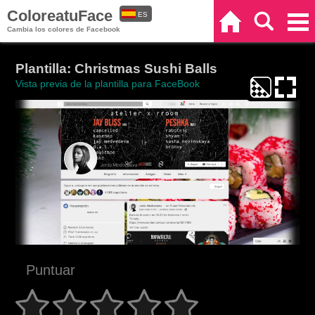
ColoreatuFace
ES
Inicio
Buscar
Categorías
Cambia los colores de Facebook
EN
Plantilla: Christmas Sushi Balls
Vista previa de la plantilla para FaceBook
Puntuar