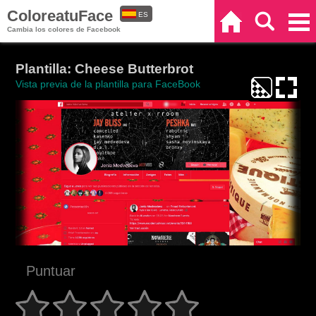
ColoreatuFace
ES
Inicio
Buscar
Categorías
Cambia los colores de Facebook
EN
Plantilla: Cheese Butterbrot
Vista previa de la plantilla para FaceBook
Puntuar