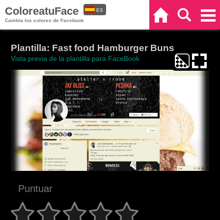
ColoreatuFace
ES
Inicio
Buscar
Categorías
Cambia los colores de Facebook
EN
Plantilla: Fast food Hamburger Buns
Vista previa de la plantilla para FaceBook
Puntuar