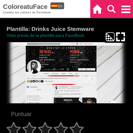
ColoreatuFace
ES
Inicio
Buscar
Categorías
Cambia los colores de Facebook
EN
Plantilla: Drinks Juice Stemware
Vista previa de la plantilla para FaceBook
Puntuar