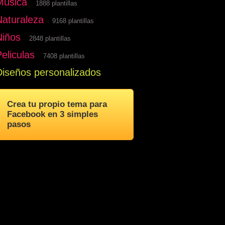
Musica
1888 plantillas
Naturaleza
9168 plantillas
Niños
2848 plantillas
eliculas
7408 plantillas
Diseños personalizados
Crea tu propio tema para
Facebook en 3 simples
pasos