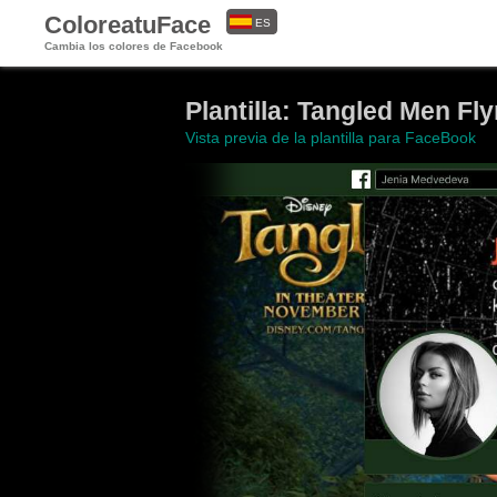
ColoreatuFace
ES
Cambia los colores de Facebook
EN
Plantilla: Tangled Men Fl
Vista previa de la plantilla para FaceBook