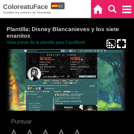
ColoreatuFace
ES
Inicio
Buscar
Categorías
Cambia los colores de Facebook
EN
Plantilla: Disney Blancanieves y los siete
enanitos
Vista previa de la plantilla para FaceBook
Puntuar