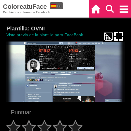
ColoreatuFace
ES
Inicio
Buscar
Categorías
Cambia los colores de Facebook
EN
Plantilla: OVNI
Vista previa de la plantilla para FaceBook
Puntuar