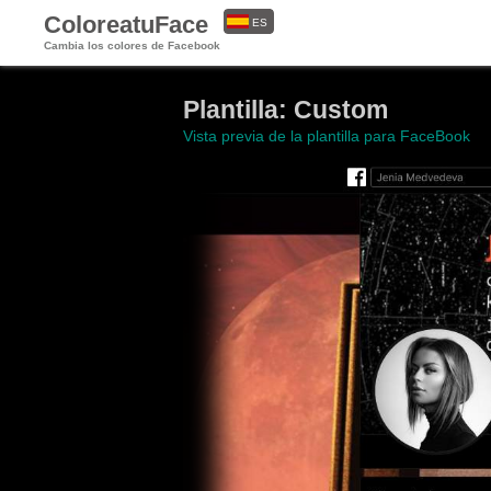
ColoreatuFace
ES
Cambia los colores de Facebook
EN
Plantilla: Custom
Vista previa de la plantilla para FaceBook