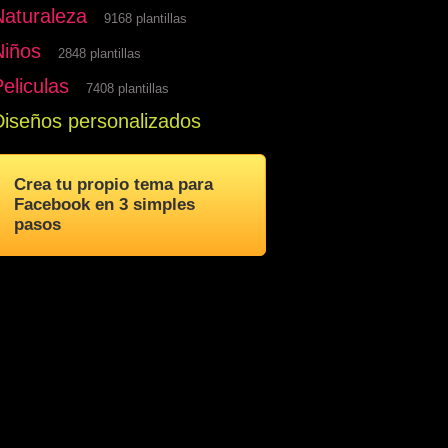
Naturaleza
9168 plantillas
Niños
2848 plantillas
eliculas
7408 plantillas
Diseños personalizados
Crea tu propio tema para
Facebook en 3 simples
pasos