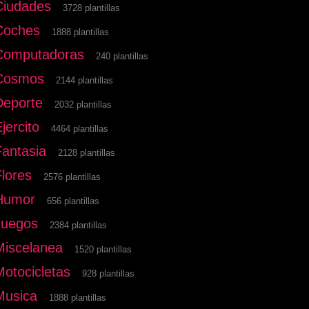
Ciudades
3728 plantillas
Coches
1888 plantillas
Computadoras
240 plantillas
Cosmos
2144 plantillas
Deporte
2032 plantillas
jercito
4464 plantillas
Fantasia
2128 plantillas
Flores
2576 plantillas
Humor
656 plantillas
Juegos
2384 plantillas
Miscelanea
1520 plantillas
Motocicletas
928 plantillas
Musica
1888 plantillas