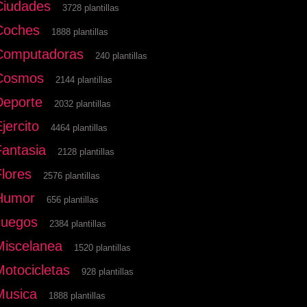
Ciudades
3728 plantillas
Coches
1888 plantillas
Computadoras
240 plantillas
Cosmos
2144 plantillas
Deporte
2032 plantillas
jercito
4464 plantillas
Fantasia
2128 plantillas
Flores
2576 plantillas
Humor
656 plantillas
Juegos
2384 plantillas
Miscelanea
1520 plantillas
Motocicletas
928 plantillas
Musica
1888 plantillas