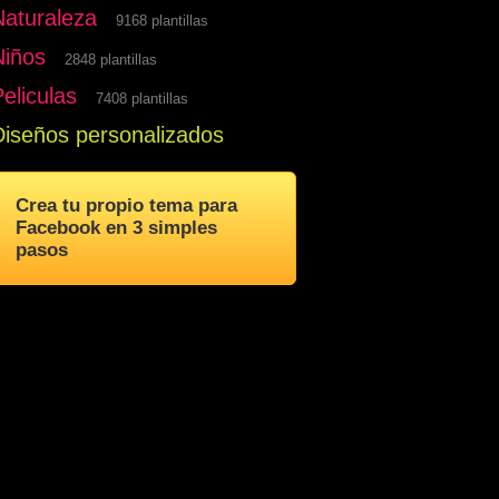
Naturaleza
9168 plantillas
Niños
2848 plantillas
eliculas
7408 plantillas
Diseños personalizados
Crea tu propio tema para
Facebook en 3 simples
pasos