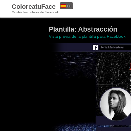
ColoreatuFace
ES
Cambia los colores de Facebook
EN
Plantilla: Abstracción
Vista previa de la plantilla para FaceBook