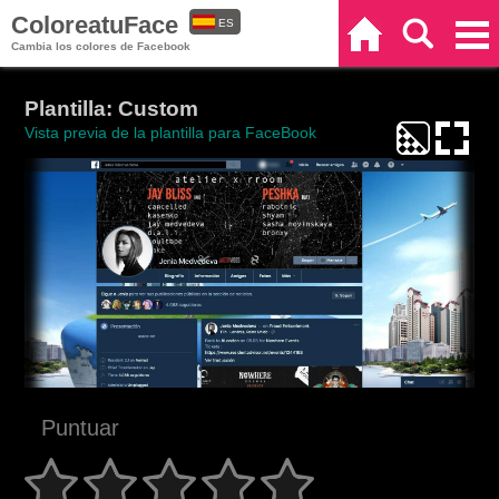
ColoreatuFace
ES
Inicio
Buscar
Categorías
Cambia los colores de Facebook
EN
Plantilla: Custom
Vista previa de la plantilla para FaceBook
Puntuar