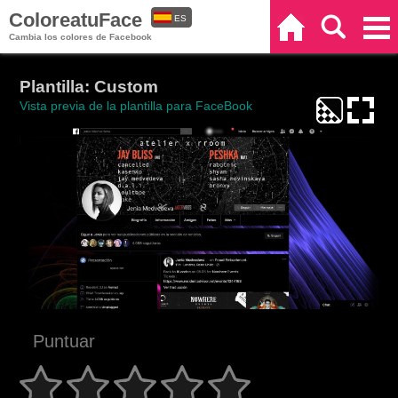
ColoreatuFace
ES
Inicio
Buscar
Categorías
Cambia los colores de Facebook
EN
Plantilla: Custom
Vista previa de la plantilla para FaceBook
Puntuar