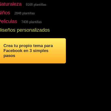
Naturaleza
9168 plantillas
Niños
2848 plantillas
eliculas
7408 plantillas
Diseños personalizados
Crea tu propio tema para
Facebook en 3 simples
pasos