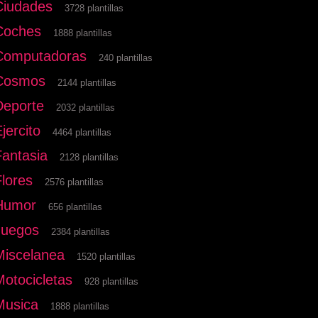
Ciudades
3728 plantillas
Coches
1888 plantillas
Computadoras
240 plantillas
Cosmos
2144 plantillas
Deporte
2032 plantillas
jercito
4464 plantillas
Fantasia
2128 plantillas
Flores
2576 plantillas
Humor
656 plantillas
Juegos
2384 plantillas
Miscelanea
1520 plantillas
Motocicletas
928 plantillas
Musica
1888 plantillas