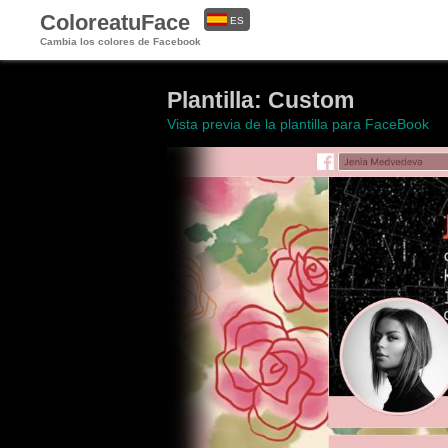
ColoreatuFace
ES
Cambia los colores de Facebook
EN
Plantilla: Custom
Vista previa de la plantilla para FaceBook