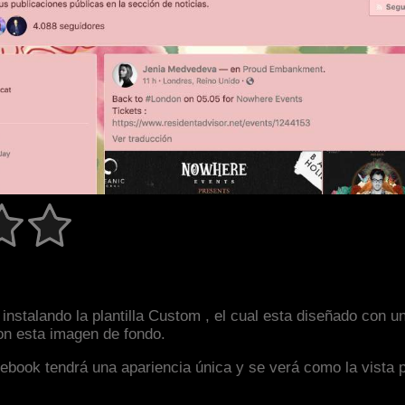
instalando la plantilla Custom , el cual esta diseñado con 
con esta imagen de fondo.
facebook tendrá una apariencia única y se verá como la vista 