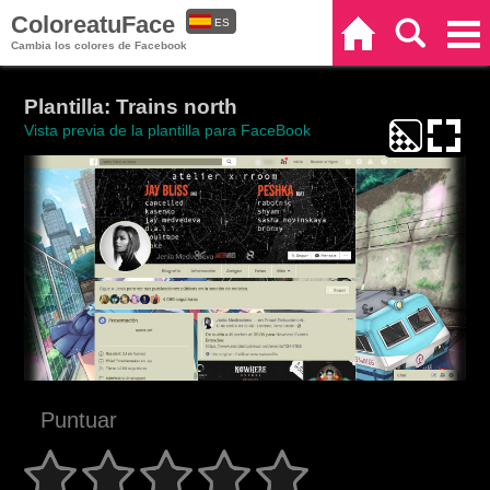
ColoreatuFace
ES
Inicio
Buscar
Categorías
Cambia los colores de Facebook
EN
Plantilla: Trains north
Vista previa de la plantilla para FaceBook
Puntuar