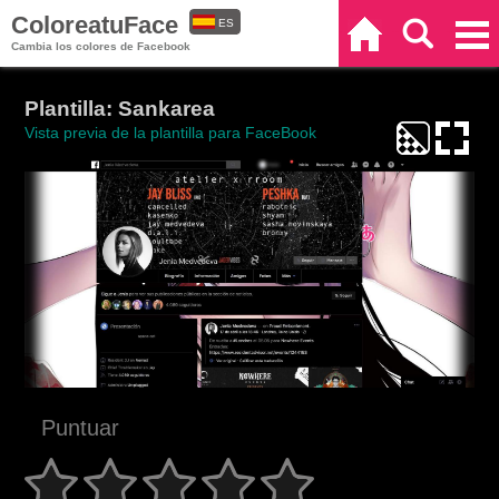
ColoreatuFace
ES
Inicio
Buscar
Categorías
Cambia los colores de Facebook
EN
Plantilla: Sankarea
Vista previa de la plantilla para FaceBook
Puntuar