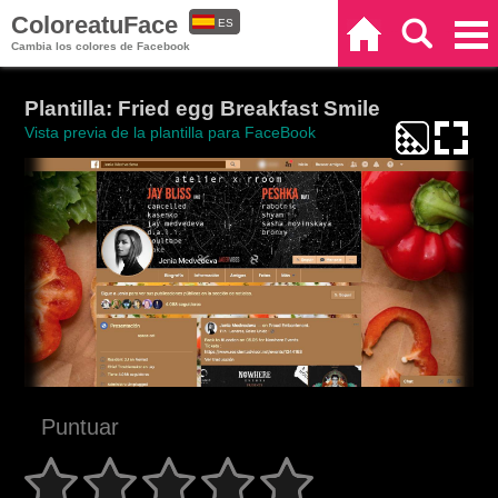
ColoreatuFace
ES
Inicio
Buscar
Categorías
Cambia los colores de Facebook
EN
Plantilla: Fried egg Breakfast Smile
Vista previa de la plantilla para FaceBook
Puntuar