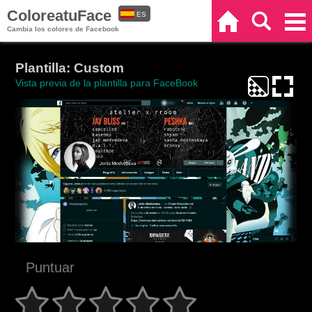
ColoreatuFace
ES
Inicio
Buscar
Categorías
Cambia los colores de Facebook
EN
Plantilla: Custom
Vista previa de la plantilla para FaceBook
Puntuar