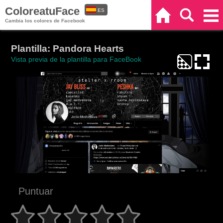
ColoreatuFace
ES
Inicio
Buscar
Categorías
Cambia los colores de Facebook
EN
Plantilla: Pandora Hearts
Vista previa de la plantilla para FaceBook
Puntuar