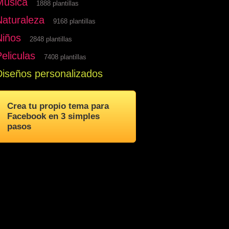
Musica
1888 plantillas
Naturaleza
9168 plantillas
Niños
2848 plantillas
eliculas
7408 plantillas
Diseños personalizados
Crea tu propio tema para
Facebook en 3 simples
pasos