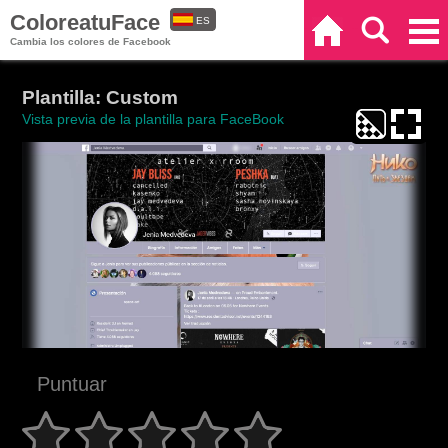
ColoreatuFace
ES
Inicio
Buscar
Categorías
Cambia los colores de Facebook
EN
Plantilla: Custom
Vista previa de la plantilla para FaceBook
Puntuar