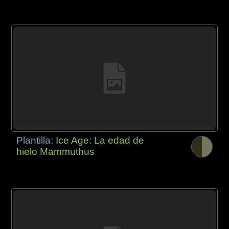
Plantilla:
Ice Age: La edad de
hielo Mammuthus