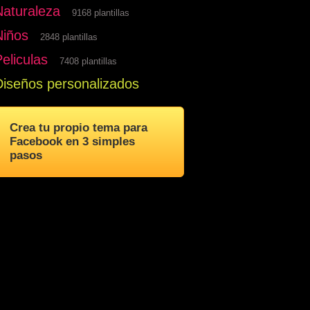
Naturaleza
9168 plantillas
Niños
2848 plantillas
eliculas
7408 plantillas
Diseños personalizados
Crea tu propio tema para
Facebook en 3 simples
pasos