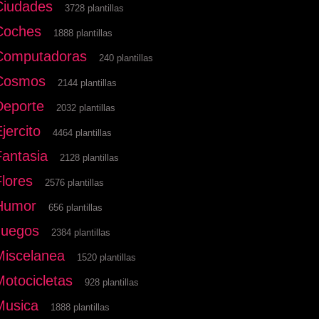
Ciudades
3728 plantillas
Coches
1888 plantillas
Computadoras
240 plantillas
Cosmos
2144 plantillas
Deporte
2032 plantillas
jercito
4464 plantillas
Fantasia
2128 plantillas
Flores
2576 plantillas
Humor
656 plantillas
Juegos
2384 plantillas
Miscelanea
1520 plantillas
Motocicletas
928 plantillas
Musica
1888 plantillas