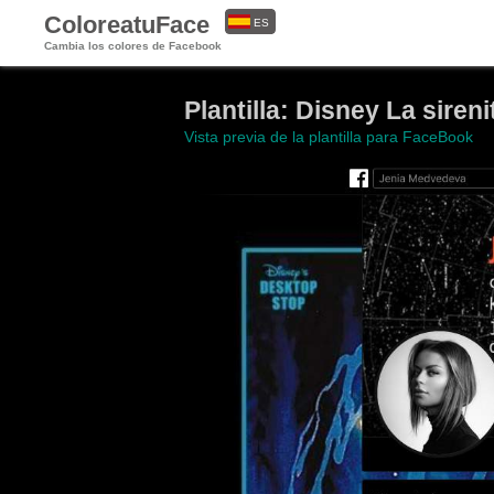
ColoreatuFace
ES
Cambia los colores de Facebook
EN
Plantilla: Disney La sireni
Vista previa de la plantilla para FaceBook