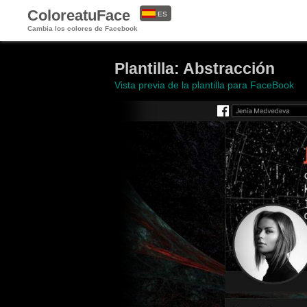
ColoreatuFace
ES
Cambia los colores de Facebook
EN
Plantilla: Abstracción
Vista previa de la plantilla para FaceBook