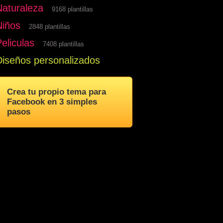
Naturaleza
9168 plantillas
Niños
2848 plantillas
eliculas
7408 plantillas
Diseños personalizados
Crea tu propio tema para
Facebook en 3 simples
pasos