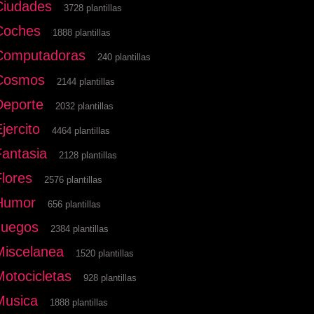
Ciudades
3728 plantillas
Coches
1888 plantillas
Computadoras
240 plantillas
Cosmos
2144 plantillas
Deporte
2032 plantillas
jercito
4464 plantillas
Fantasia
2128 plantillas
Flores
2576 plantillas
Humor
656 plantillas
Juegos
2384 plantillas
Miscelanea
1520 plantillas
Motocicletas
928 plantillas
Musica
1888 plantillas