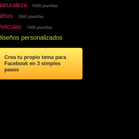
Naturaleza
9168 plantillas
Niños
2848 plantillas
eliculas
7408 plantillas
Diseños personalizados
Crea tu propio tema para
Facebook en 3 simples
pasos