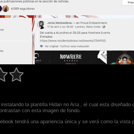
instalando la plantilla Hidan no Aria , el cual esta diseña
 contrastan con esta imagen de fondo.
facebook tendrá una apariencia única y se verá como la vista 