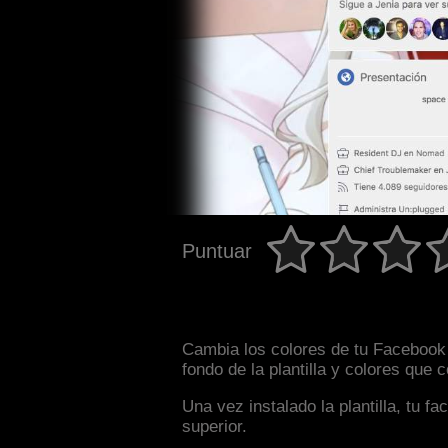
Puntuar
Cambia los colores de tu Facebook 
fondo de la plantilla y colores que
Una vez instalado la plantilla, tu 
superior.