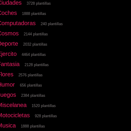
Ciudades
3728 plantillas
Coches
1888 plantillas
Computadoras
240 plantillas
Cosmos
2144 plantillas
Deporte
2032 plantillas
jercito
4464 plantillas
Fantasia
2128 plantillas
Flores
2576 plantillas
Humor
656 plantillas
Juegos
2384 plantillas
Miscelanea
1520 plantillas
Motocicletas
928 plantillas
Musica
1888 plantillas