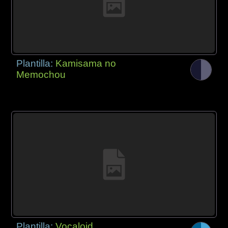
Plantilla:
Kamisama no
Memochou
Plantilla:
Vocaloid