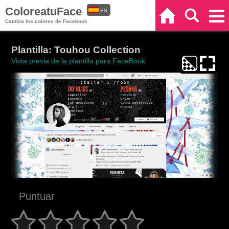
ColoreatuFace
ES
Inicio
Buscar
Categorías
Cambia los colores de Facebook
EN
Plantilla: Touhou Collection
Vista previa de la plantilla para FaceBook
Puntuar